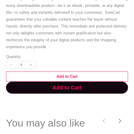
every downloadable product—be it an ebook, printable, or any digital
w
Write a review
file—is safely and instantly delivered to your customers. SureCart
guarantees that your valuable content reaches the buyer without
hassle, directly after purchase. This immediate and protected delivery
Your rating
not only delights customers with instant gratification but also
reinforces the integrity of your digital products and the shopping
experience you provide
Quantity
Title
*
Add to Cart
Add to Cart
Your review
You may also like
Previous
Next