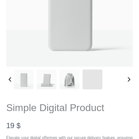
Simple Digital Product
N
19 $
o
Elevate your digital offerings with our secure delivery feature, ensuring