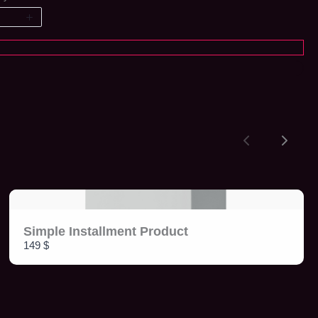
Previous
Next
Simple Installment Product
149 $