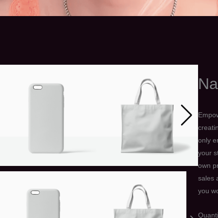
Na
Write a review
N
Empowe
Your rating
o
creati
only e
w
your s
own pr
sales 
Title
*
you wo
Quanti